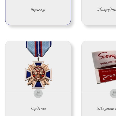
Брелки
Нагрудны
Ордены
Тканые н
Ордены
Тканые 