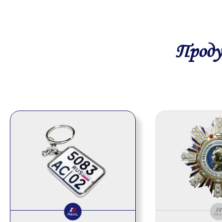
Прод
Брелки
Нагрудны